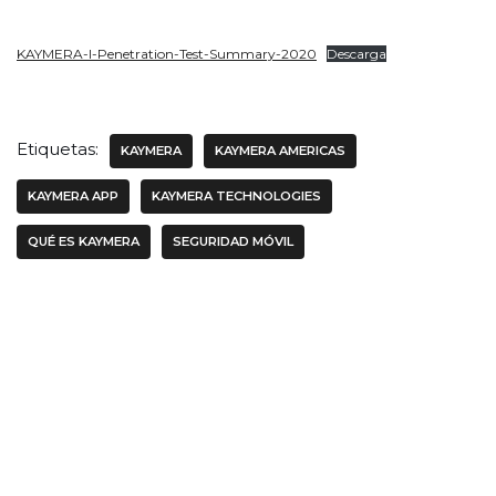
KAYMERA-I-Penetration-Test-Summary-2020
Descarga
Etiquetas:
KAYMERA
KAYMERA AMERICAS
KAYMERA APP
KAYMERA TECHNOLOGIES
QUÉ ES KAYMERA
SEGURIDAD MÓVIL