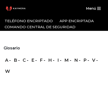
Menú
Saltar
al
TELÉFONO ENCRIPTADO
APP ENCRIPTADA
contenido
COMANDO CENTRAL DE SEGURIDAD
Glosario
A
B
C
E
F
H
I
M
N
P
V
W