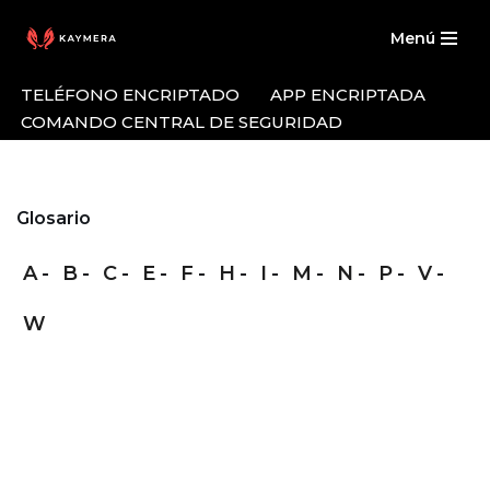
Menú
Saltar
al
TELÉFONO ENCRIPTADO
APP ENCRIPTADA
contenido
COMANDO CENTRAL DE SEGURIDAD
Glosario
A
B
C
E
F
H
I
M
N
P
V
W