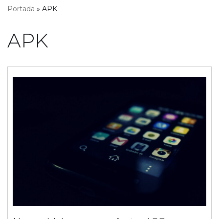
Portada
»
APK
APK