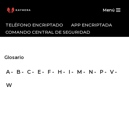
Menú
Saltar
al
TELÉFONO ENCRIPTADO
APP ENCRIPTADA
contenido
COMANDO CENTRAL DE SEGURIDAD
Glosario
A
B
C
E
F
H
I
M
N
P
V
W